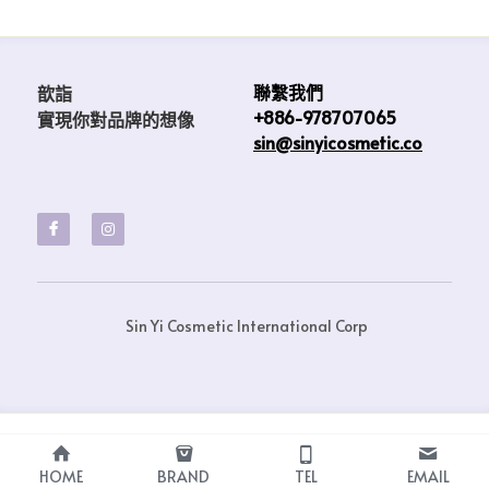
聯繫我們
歆詣                            
+886-978707065
實現你對品牌的想像 
sin@sinyicosmetic.co
 Sin Yi Cosmetic International Corp
HOME
BRAND
TEL
EMAIL