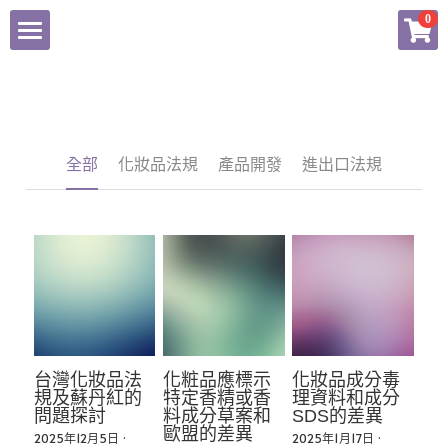
×
0
商品分類
NEWS
所有商品分類
有關歆詣
全部
化妝品法規
產品開發
進出口法規
服務項目
化粧品產品資訊檔案
品牌商店
聯繫我們
台灣化妝品法
化粧品應標示
化妝品成分毒
Facebook
規及蘇丹紅的
特定香精或香
理資料和成分
問題探討
料成分草案和
SDS的差異
歐盟的差異
2025年12月5日
·
2025年1月17日
·