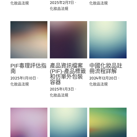
Instagram
2025年2月7日
·
化妝品法規
化妝品法規
化妝品法規
搜索
简体中文
简体中文
PIF毒理評估指
產品資訊檔案
中國化妝品註
南
(PIF)-產品標籤
冊流程詳解
和仿單外包裝
2025年1月10日
·
2024年12月20日
·
容器
化妝品法規
化妝品法規
2025年1月3日
·
化妝品法規