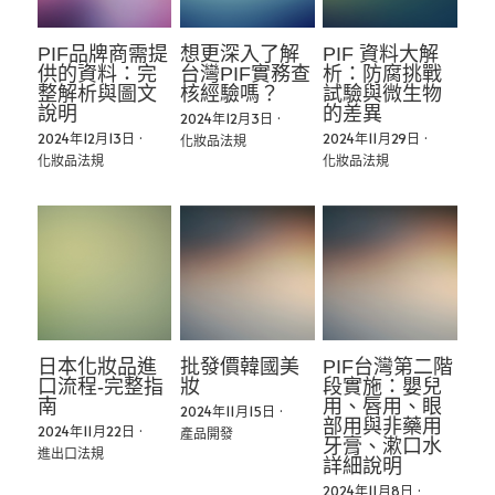
PIF品牌商需提
想更深入了解
PIF 資料大解
供的資料：完
台灣PIF實務查
析：防腐挑戰
整解析與圖文
核經驗嗎？
試驗與微生物
說明
的差異
2024年12月3日
·
2024年12月13日
·
2024年11月29日
·
化妝品法規
化妝品法規
化妝品法規
日本化妝品進
批發價韓國美
PIF台灣第二階
口流程-完整指
妝
段實施：嬰兒
南
用、唇用、眼
2024年11月15日
·
部用與非藥用
2024年11月22日
·
產品開發
牙膏、漱口水
進出口法規
詳細說明
2024年11月8日
·