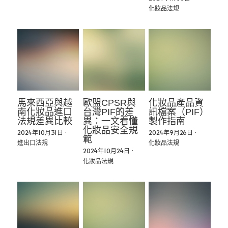
化妝品法規
馬來西亞與越
歐盟CPSR與
化妝品產品資
南化妝品進口
台灣PIF的差
訊檔案（PIF）
法規差異比較
異：一文看懂
製作指南
化妝品安全規
2024年10月31日
·
2024年9月26日
·
範
進出口法規
化妝品法規
2024年10月24日
·
化妝品法規